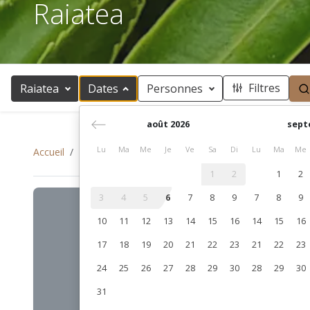
Raiatea
Filtres
Raiatea
Dates
Personnes
août 2026
sept
Lu
Ma
Me
Je
Ve
Sa
Di
Lu
Ma
Me
Accueil
Rechercher
Raiatea
1
2
1
2
3
4
5
6
7
8
9
7
8
9
10
11
12
13
14
15
16
14
15
16
17
18
19
20
21
22
23
21
22
23
24
25
26
27
28
29
30
28
29
30
31