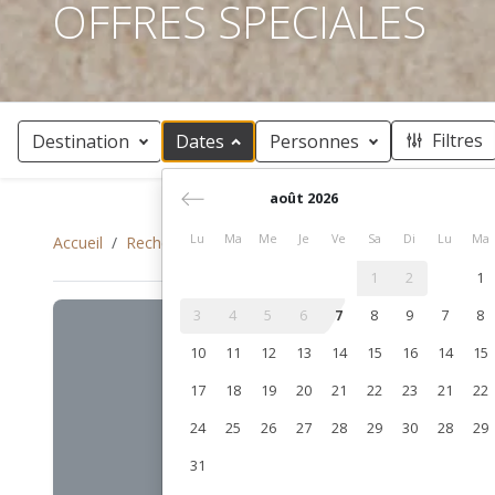
OFFRES SPECIALES
Filtres
Destination
Dates
Personnes
août 2026
Lu
Ma
Me
Je
Ve
Sa
Di
Lu
Ma
Accueil
Rechercher
OFFRES SPECIALES
1
2
1
3
4
5
6
7
8
9
7
8
10
11
12
13
14
15
16
14
15
17
18
19
20
21
22
23
21
22
24
25
26
27
28
29
30
28
29
31